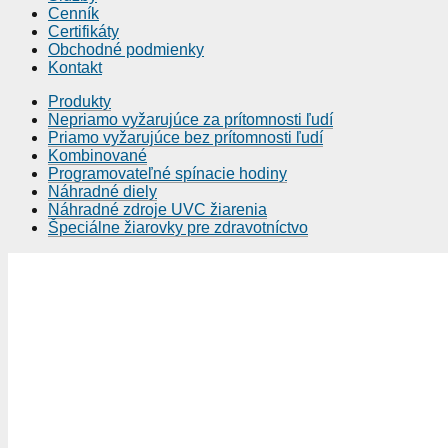
Cenník
Certifikáty
Obchodné podmienky
Kontakt
Produkty
Nepriamo vyžarujúce za prítomnosti ľudí
Priamo vyžarujúce bez prítomnosti ľudí
Kombinované
Programovateľné spínacie hodiny
Náhradné diely
Náhradné zdroje UVC žiarenia
Špeciálne žiarovky pre zdravotníctvo