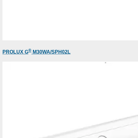
®
PROLUX G
M30WA/SPH02L