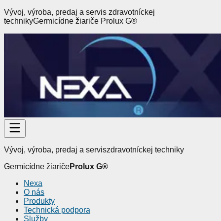
Vývoj, výroba, predaj a servis
zdravotníckej
techniky
Germicídne žiariče
Prolux G
®
Vývoj, výroba, predaj a servis
zdravotníckej techniky
Germicídne žiariče
Prolux G
®
Nexa
O nás
Produkty
Technická podpora
Služby