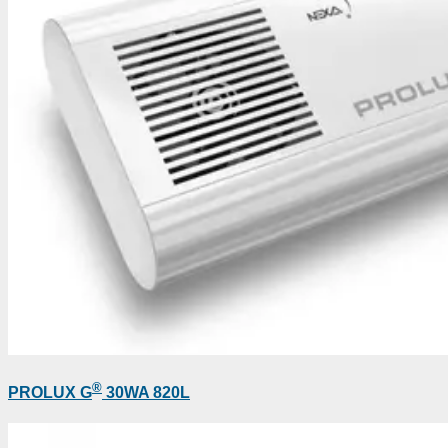
®
PROLUX G
30WA 820L