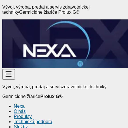
Vývoj, výroba, predaj a servis
zdravotníckej
techniky
Germicídne žiariče
Prolux G
®
Vývoj, výroba, predaj a servis
zdravotníckej techniky
Germicídne žiariče
Prolux G
®
Nexa
O nás
Produkty
Technická podpora
Služby