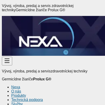
Vývoj, výroba, predaj a servis
zdravotníckej
techniky
Germicídne žiariče
Prolux G
®
Vývoj, výroba, predaj a servis
zdravotníckej techniky
Germicídne žiariče
Prolux G
®
Nexa
O nás
Produkty
Technická podpora
Služby