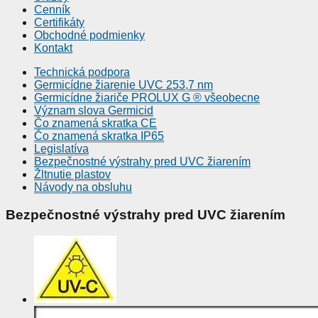
Cenník
Certifikáty
Obchodné podmienky
Kontakt
Technická podpora
Germicídne žiarenie UVC 253,7 nm
Germicídne žiariče PROLUX G ® všeobecne
Význam slova Germicid
Čo znamená skratka CE
Čo znamená skratka IP65
Legislatíva
Bezpečnostné výstrahy pred UVC žiarením
Žltnutie plastov
Návody na obsluhu
Bezpečnostné výstrahy pred UVC žiarením